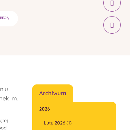
CRECIĄ
niu
Archiwum
nek im.
2026
ętej
Luty 2026 (1)
pod