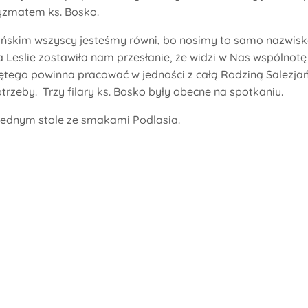
ryzmatem ks. Bosko.
jańskim wszyscy jesteśmy równi, bo nosimy to samo nazwisk
a Leslie zostawiła nam przesłanie, że widzi w Nas wspólnotę 
tego powinna pracować w jedności z całą Rodziną Salezja
zeby. Trzy filary ks. Bosko były obecne na spotkaniu.
 jednym stole ze smakami Podlasia.