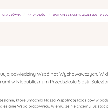
TRONA GŁÓWNA
AKTUALNOŚCI
SPOTKANIE Z SIOSTRĄ LESLIE I SIOSTRĄ LU
ntynuują odwiedziny Wspólnot Wychowawczych. W d
strami w Niepublicznym Przedszkolu Sióstr Salezja
zesłanie, które umocniło Naszą Wspólnotę Rodziców w podj
 Salezjanie Współpracownicy. Wiemy, że nie chcemy już stać 