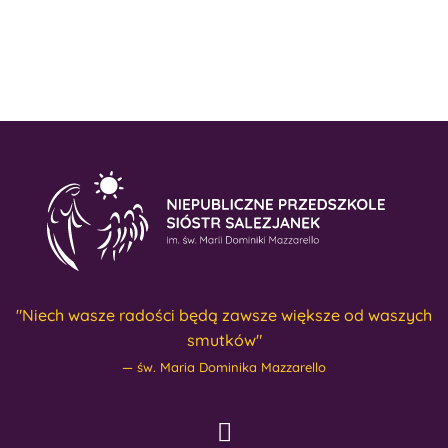
"Niech wasze radości będą zawsze większe od waszych
smutków"
św. Maria Dominika Mazzarello