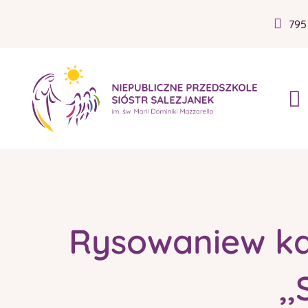
795
Rysowaniew ka
,