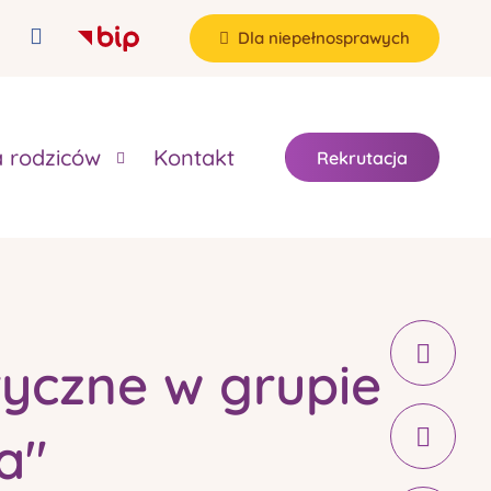
Dla niepełnosprawych
a rodziców
Kontakt
Rekrutacja
yczne w grupie
a"