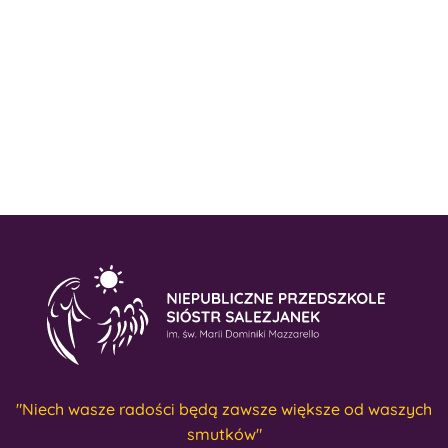
Wyjście na skrzyżowanie
"Niech wasze radości będą zawsze większe od waszych
smutków"