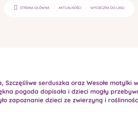
STRONA GŁÓWNA
AKTUALNOŚCI
WYCIECZKA DO LASU
, Szczęśliwe serduszka oraz Wesołe motylki 
piękna pogoda dopisała i dzieci mogły przebyw
ło zapoznanie dzieci ze zwierzyną i roślinnoś