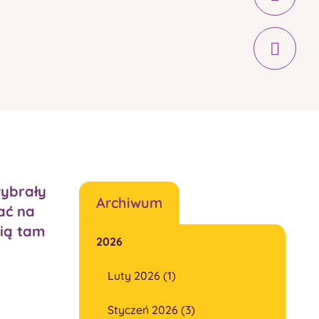
wybrały
Archiwum
ać na
cią tam
2026
Luty 2026 (1)
Styczeń 2026 (3)