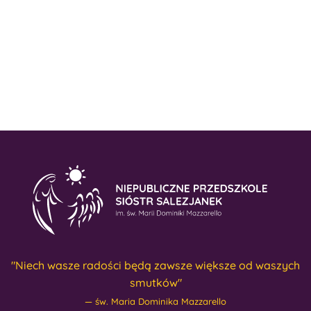
"Niech wasze radości będą zawsze większe od waszych
smutków"
św. Maria Dominika Mazzarello