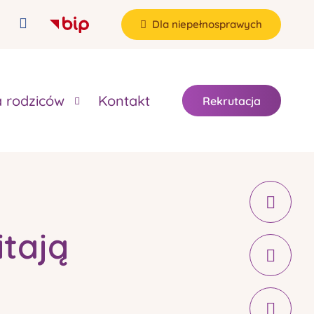
Dla niepełnosprawych
a rodziców
Kontakt
Rekrutacja
itają