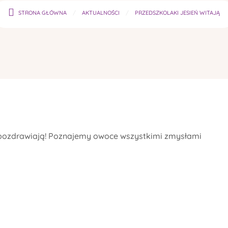
STRONA GŁÓWNA
AKTUALNOŚCI
PRZEDSZKOLAKI JESIEŃ WITAJĄ
ich pozdrawiają! Poznajemy owoce wszystkimi zmysłami