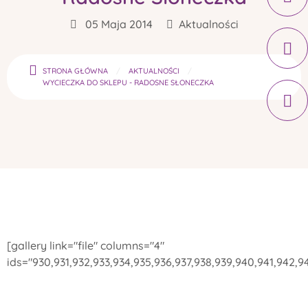
05 Maja 2014
Aktualności
STRONA GŁÓWNA
AKTUALNOŚCI
WYCIECZKA DO SKLEPU - RADOSNE SŁONECZKA
[gallery link="file" columns="4"
ids="930,931,932,933,934,935,936,937,938,939,940,941,942,9