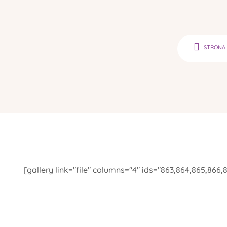
STRONA
[gallery link="file" columns="4" ids="863,864,865,866,