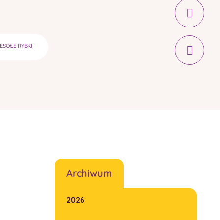
ESOŁE RYBKI
Archiwum
2026