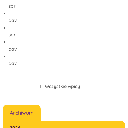
sdr
dav
sdr
dav
dav
Wszystkie wpisy
Archiwum
2026