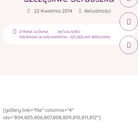
22 Kwietnia 2014
Aktualności
STRONA GŁÓWNA
AKTUALNOŚCI
INSCENIZACJA WIELKANOCNA - SZCZĘŚLIWE SERDUSZKA
[gallery link="file" columns="4"
ids="804,805,806,807,808,809,810,811,812"]