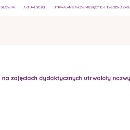
 GŁÓWNA
AKTUALNOŚCI
UTRWALANIE NAZW MIESIĘCY, DNI TYGODNIA OR
i na zajęciach dydaktycznych utrwalały nazw