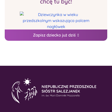
chcę tu być!
Zapisz dziecko już dziś