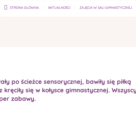
STRONA GŁÓWNA
AKTUALNOŚCI
ZAJĘCIA W SALI GIMNASTYCZNEJ
ły po ścieżce sensorycznej, bawiły się piłką
 kręciły się w kołysce gimnastycznej. Wszysc
super zabawy.