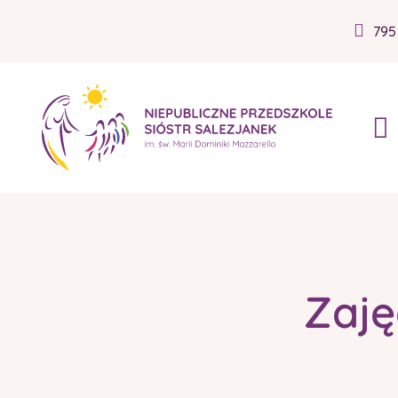
795
Zaję