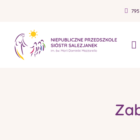
795
Zab