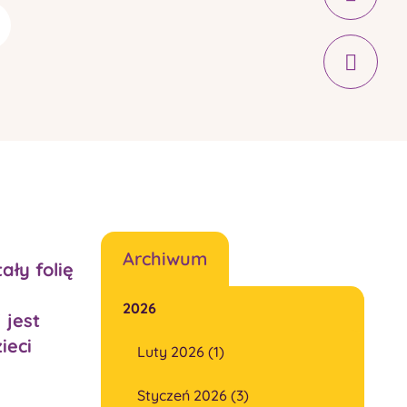
Archiwum
ły folię
2026
 jest
ieci
Luty 2026 (1)
Styczeń 2026 (3)