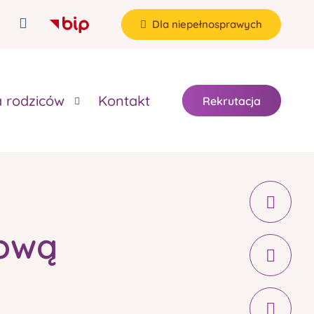
Dla niepełnosprawych
a rodziców
Kontakt
Rekrutacja
kową