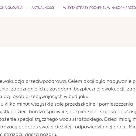
RONA GŁÓWNA
AKTUALNOŚCI
WIZYTA STRAŻY POŻARNEJ W NASZYM PRZE
ewakuacja przeciwpożarowa. Celem akcji było nabywanie pr
enia, zapoznanie ich z zasadami bezpiecznej ewakuacji, za
kuacji osób przebywających w budynku.
gu kilka minut wszystkie sale przedszkolne i pomieszczenia
stkie dzieci bardzo sprawnie, bezpiecznie i szybko opuścił
ażenie specjalistycznego wozu strażackiego. Dzieci miały 
rażacy podczas swojej ciężkiej i odpowiedzialnej pracy. Mi
ym strażacy gaszą pożary.