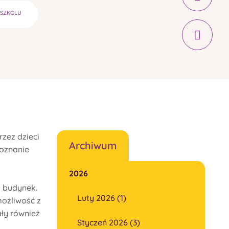
DSZKOLU
zez dzieci
Archiwum
poznanie
2026
y budynek.
Luty 2026 (1)
możliwość z
ały również
Styczeń 2026 (3)