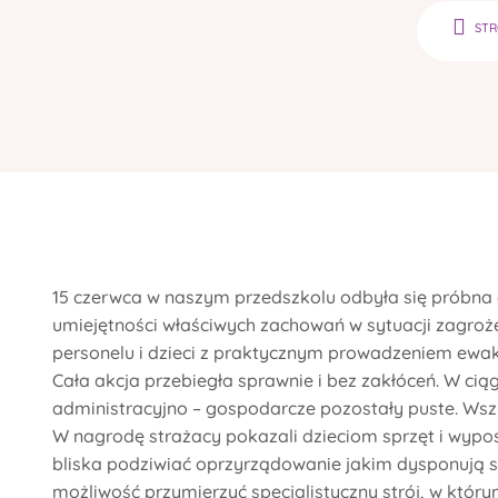
ST
15 czerwca w naszym przedszkolu odbyła się próbna 
umiejętności właściwych zachowań w sytuacji zagroż
personelu i dzieci z praktycznym prowadzeniem ewa
Cała akcja przebiegła sprawnie i bez zakłóceń. W cią
administracyjno – gospodarcze pozostały puste. Wszy
W nagrodę strażacy pokazali dzieciom sprzęt i wypos
bliska podziwiać oprzyrządowanie jakim dysponują st
możliwość przymierzyć specjalistyczny strój, w któr