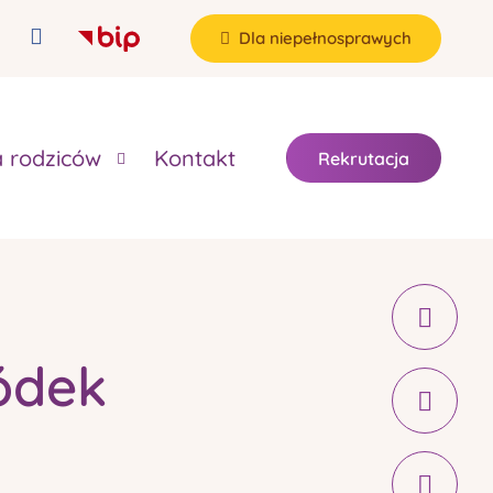
Dla niepełnosprawych
a rodziców
Kontakt
Rekrutacja
ódek