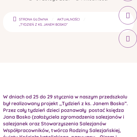
STRONA GŁÓWNA
AKTUALNOŚCI
,,TYDZIEŃ Z KS. JANEM BOSKO”
W dniach od 25 do 29 stycznia w naszym przedszkolu
był realizowany projekt ,,Tydzień z ks. Janem Bosko”.
Przez cały tydzień dzieci poznawały postać księdza
Jana Bosko (założyciela zgromadzenia salezjanów i
salezjanek oraz Stowarzyszenia Salezjanów
Współpracowników, twórca Rodziny Salezjańskiej,
święty Kościoła katolickiego, nazywany „Ojcem i