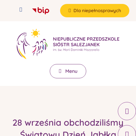
Dla niepełnosprawych
Menu
28 września obchodziliśmy
Światowy Dzień Jabłka