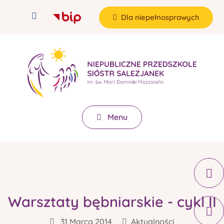
Dla niepełnosprawych
Menu
Warsztaty bębniarskie - cykl II
31 Marca 2014
Aktualności