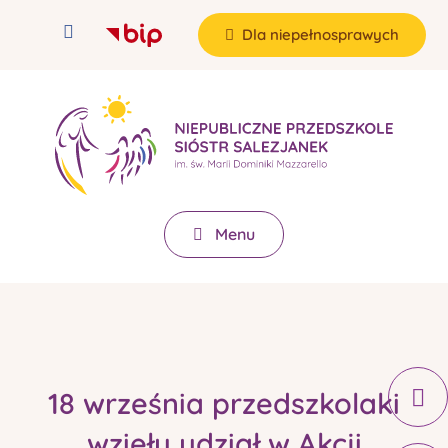
Dla niepełnosprawych
Menu
18 września przedszkolaki
wzięły udział w Akcji