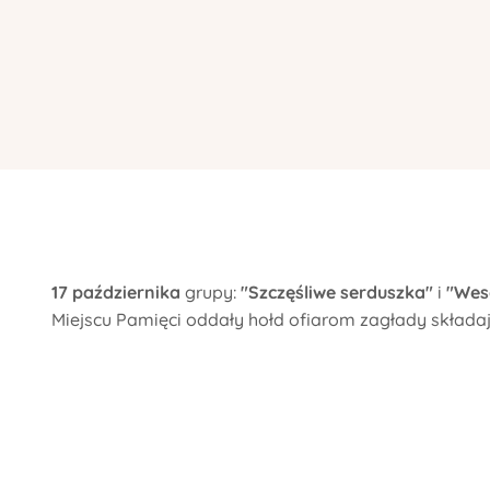
17 października
grupy:
"Szczęśliwe serduszka"
i
"Wes
Miejscu Pamięci oddały hołd ofiarom zagłady składają