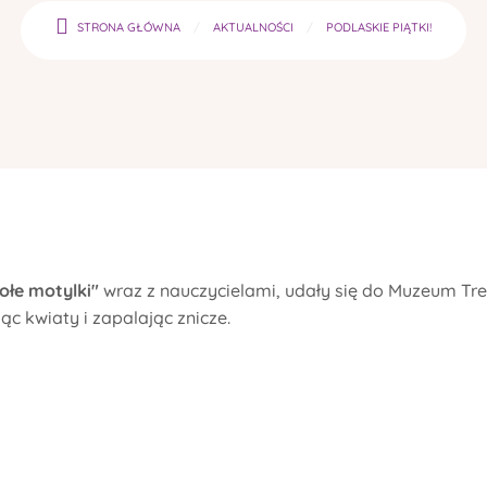
STRONA GŁÓWNA
AKTUALNOŚCI
PODLASKIE PIĄTKI!
ołe motylki"
wraz z nauczycielami, udały się do Muzeum Tre
c kwiaty i zapalając znicze.