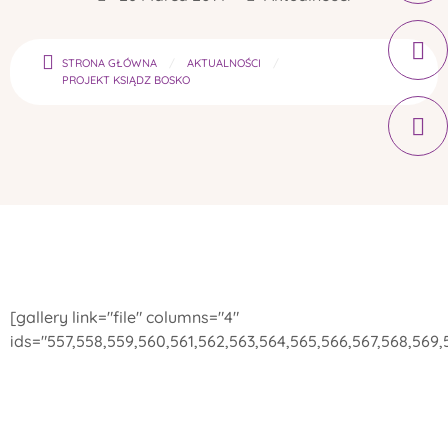
STRONA GŁÓWNA
AKTUALNOŚCI
PROJEKT KSIĄDZ BOSKO
[gallery link="file" columns="4"
ids="557,558,559,560,561,562,563,564,565,566,567,568,569,5