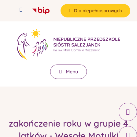
Dla niepełnosprawych
Menu
zakończenie roku w grupie 4
latków - Wesołe Motylki