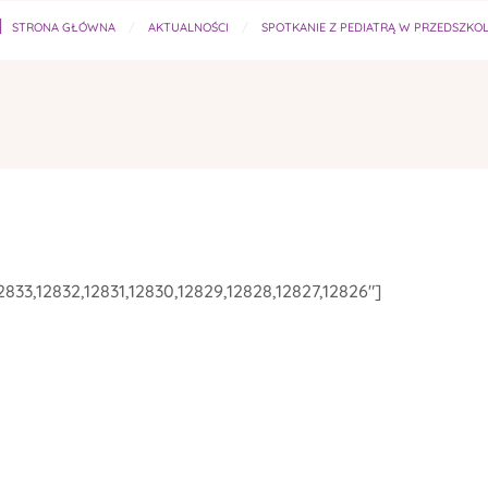
STRONA GŁÓWNA
AKTUALNOŚCI
SPOTKANIE Z PEDIATRĄ W PRZEDSZKO
12833,12832,12831,12830,12829,12828,12827,12826"]