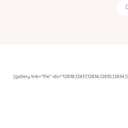
[gallery link="file" ids="12838,12837,12836,12835,12834,