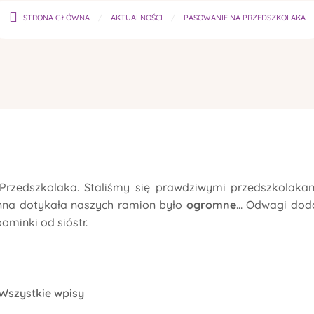
STRONA GŁÓWNA
AKTUALNOŚCI
PASOWANIE NA PRZEDSZKOLAKA
Przedszkolaka. Staliśmy się prawdziwymi przedszkolakam
Anna dotykała naszych ramion było
ogromne
… Odwagi dod
ominki od sióstr.
Wszystkie wpisy