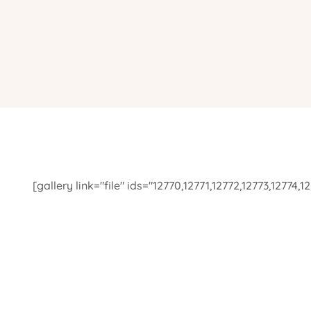
[gallery link="file" ids="12770,12771,12772,12773,12774,1