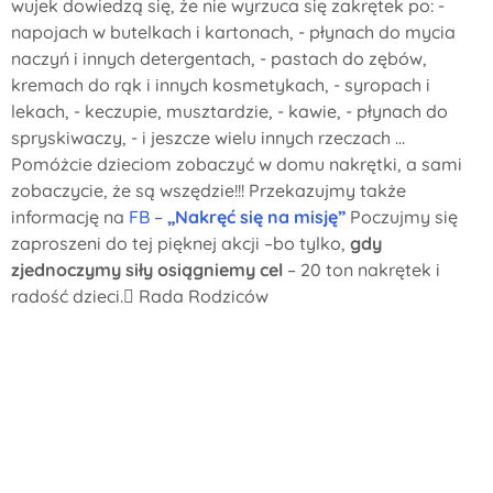
wujek dowiedzą się, że nie wyrzuca się zakrętek po: -
napojach w butelkach i kartonach, - płynach do mycia
naczyń i innych detergentach, - pastach do zębów,
kremach do rąk i innych kosmetykach, - syropach i
lekach, - keczupie, musztardzie, - kawie, - płynach do
spryskiwaczy, - i jeszcze wielu innych rzeczach …
Pomóżcie dzieciom zobaczyć w domu nakrętki, a sami
zobaczycie, że są wszędzie!!! Przekazujmy także
informację na
FB
–
„Nakręć się na misję”
Poczujmy się
zaproszeni do tej pięknej akcji –bo tylko,
gdy
zjednoczymy siły osiągniemy cel
– 20 ton nakrętek i
radość dzieci. Rada Rodziców