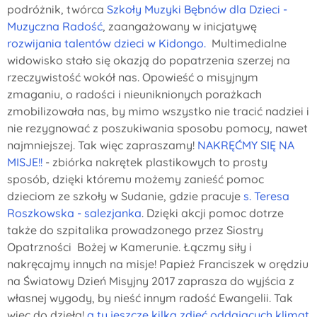
podróżnik, twórca
Szkoły Muzyki Bębnów dla Dzieci -
Muzyczna Radość
, zaangażowany w inicjatywę
rozwijania talentów dzieci w Kidongo.
Multimedialne
widowisko stało się okazją do popatrzenia szerzej na
rzeczywistość wokół nas. Opowieść o misyjnym
zmaganiu, o radości i nieuniknionych porażkach
zmobilizowała nas, by mimo wszystko nie tracić nadziei i
nie rezygnować z poszukiwania sposobu pomocy, nawet
najmniejszej. Tak więc zapraszamy!
NAKRĘĆMY SIĘ NA
MISJE!!
- zbiórka nakrętek plastikowych to prosty
sposób, dzięki któremu możemy zanieść pomoc
dzieciom ze szkoły w Sudanie, gdzie pracuje
s. Teresa
Roszkowska - salezjanka
. Dzięki akcji pomoc dotrze
także do szpitalika prowadzonego przez Siostry
Opatrzności Bożej w Kamerunie. Łączmy siły i
nakręcajmy innych na misje! Papież Franciszek w orędziu
na Światowy Dzień Misyjny 2017 zaprasza do wyjścia z
własnej wygody, by nieść innym radość Ewangelii. Tak
więc do dzieła!
a tu jeszcze kilka zdjęć oddających klimat