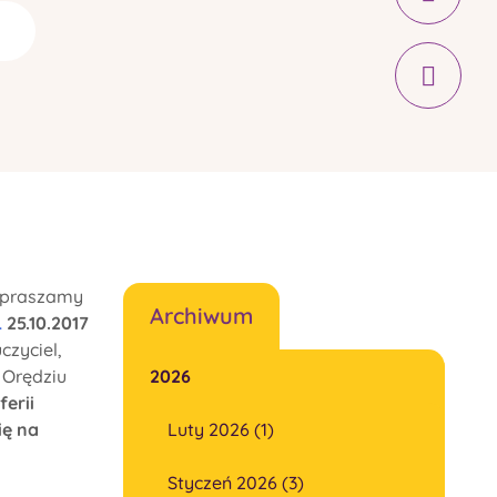
Zapraszamy
Archiwum
.
25.10.2017
czyciel,
 Orędziu
2026
erii
ię na
Luty 2026 (1)
Styczeń 2026 (3)