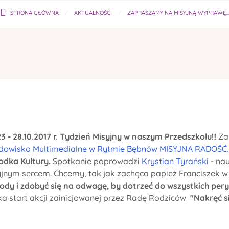
STRONA GŁÓWNA
AKTUALNOŚCI
ZAPRASZAMY NA MISYJNĄ WYPRAWĘ...
23 - 28.10.2017 r. Tydzień Misyjny w naszym Przedszkolu
!!! 
dowisko Multimedialne w Rytmie Bębnów MISYJNA RADOŚĆ.
dka Kultury.
Spotkanie poprowadzi
Krystian Tyrański
- nau
yjnym sercem. Chcemy, tak jak zachęca papież Franciszek w
ody i zdobyć się na odwagę, by dotrzeć do wszystkich peryf
a start akcji zainicjowanej przez Radę Rodziców
"Nakręć s