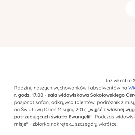
Już wkrótce
Rodziny naszych wychowanków i absolwentów na
Wi
r. godz. 17.00
-
sala widowiskowa Sokołowskiego Ośro
pasjonat safari, odkrywca talentów, podróżnik z mis
na Światowy Dzień Misyjny 2017,
„wyjść z własnej wyg
potrzebujących światła Ewangelii".
Podczas widowisk
misje"
- zbiórka nakrętek... szczegóły wkrótce...