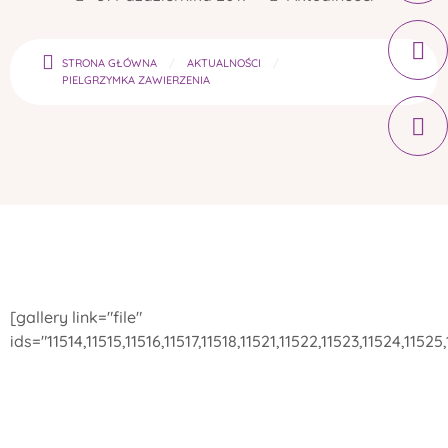
STRONA GŁÓWNA
AKTUALNOŚCI
PIELGRZYMKA ZAWIERZENIA
[gallery link="file"
ids="11514,11515,11516,11517,11518,11521,11522,11523,11524,11525