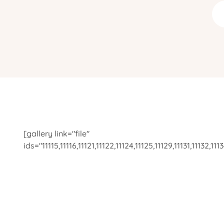
[gallery link="file"
ids="11115,11116,11121,11122,11124,11125,11129,11131,11132,1113