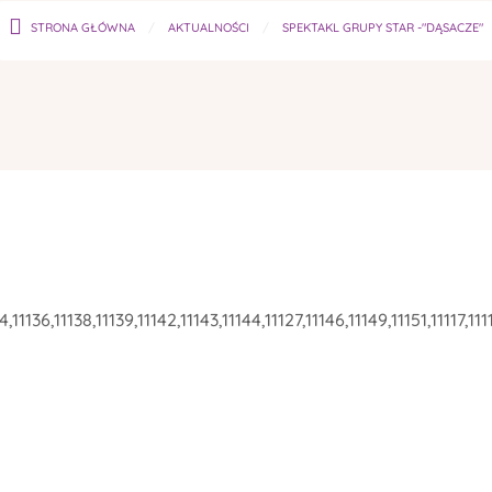
STRONA GŁÓWNA
AKTUALNOŚCI
SPEKTAKL GRUPY STAR -"DĄSACZE"
4,11136,11138,11139,11142,11143,11144,11127,11146,11149,11151,11117,111