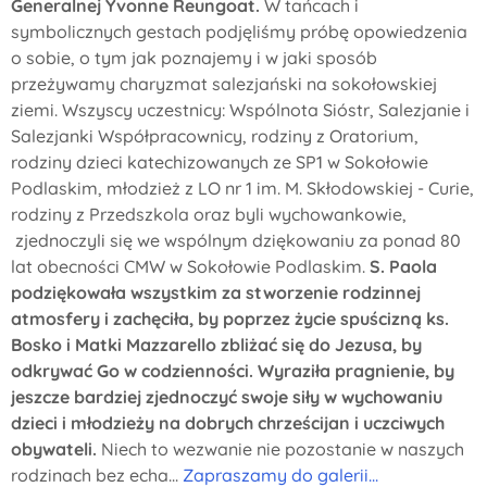
Generalnej Yvonne Reungoat.
W tańcach i
symbolicznych gestach podjęliśmy próbę opowiedzenia
o sobie, o tym jak poznajemy i w jaki sposób
przeżywamy charyzmat salezjański na sokołowskiej
ziemi. Wszyscy uczestnicy: Wspólnota Sióstr, Salezjanie i
Salezjanki Współpracownicy, rodziny z Oratorium,
rodziny dzieci katechizowanych ze SP1 w Sokołowie
Podlaskim, młodzież z LO nr 1 im. M. Skłodowskiej - Curie,
rodziny z Przedszkola oraz byli wychowankowie,
zjednoczyli się we wspólnym dziękowaniu za ponad 80
lat obecności CMW w Sokołowie Podlaskim.
S. Paola
podziękowała wszystkim za stworzenie rodzinnej
atmosfery i zachęciła, by poprzez życie spuścizną ks.
Bosko i Matki Mazzarello zbliżać się do Jezusa, by
odkrywać Go w codzienności. Wyraziła pragnienie, by
jeszcze bardziej zjednoczyć swoje siły w wychowaniu
dzieci i młodzieży na dobrych chrześcijan i uczciwych
obywateli.
Niech to wezwanie nie pozostanie w naszych
rodzinach bez echa...
Zapraszamy do galerii...