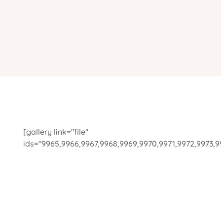
[gallery link="file"
ids="9965,9966,9967,9968,9969,9970,9971,9972,9973,9