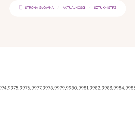
STRONA GŁÓWNA
AKTUALNOŚCI
SZTUKMISTRZ
974,9975,9976,9977,9978,9979,9980,9981,9982,9983,9984,998