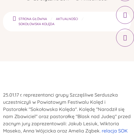
STRONA GŁÓWNA
AKTUALNOŚCI
SOKOŁOWSKA KOLĘDA
25.01.17 r. reprezentanci grupy Szczęśliwe Serduszka
uczestniczyli w Powiatowym Festiwalu Kolęd i
Pastorałek "Sokołowska Kolęda". Kolędę "Narodził się
nam Zbawiciel" oraz pastorałkę "Blask nad Judeą" przed
zacnym jury zaprezentowali: Jakub Lesiuk, Wiktoria
Maseko, Anna Wójcicka oraz Amelia Ząbek.
relacja SOK