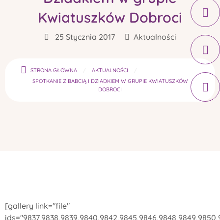
Kwiatuszków Dobroci
25 Stycznia 2017
Aktualności
STRONA GŁÓWNA
AKTUALNOŚCI
SPOTKANIE Z BABCIĄ I DZIADKIEM W GRUPIE KWIATUSZKÓW
DOBROCI
[gallery link="file"
ids="9837,9838,9839,9840,9842,9845,9846,9848,9849,9850,