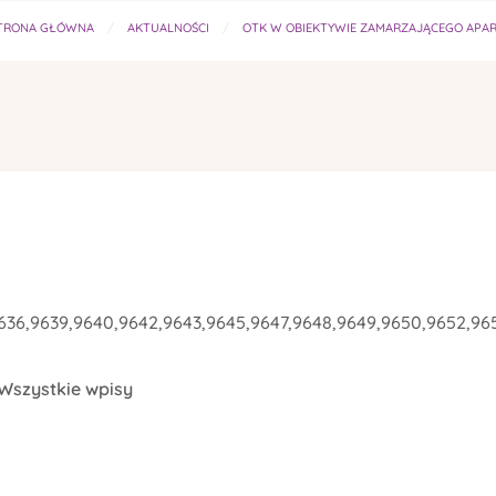
TRONA GŁÓWNA
AKTUALNOŚCI
OTK W OBIEKTYWIE ZAMARZAJĄCEGO APARA
9636,9639,9640,9642,9643,9645,9647,9648,9649,9650,9652,96
Wszystkie wpisy