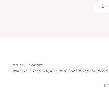
S
[gallery link="file"
ids="9621,9622,9624,9625,9626,9627,9632,9634,9635,