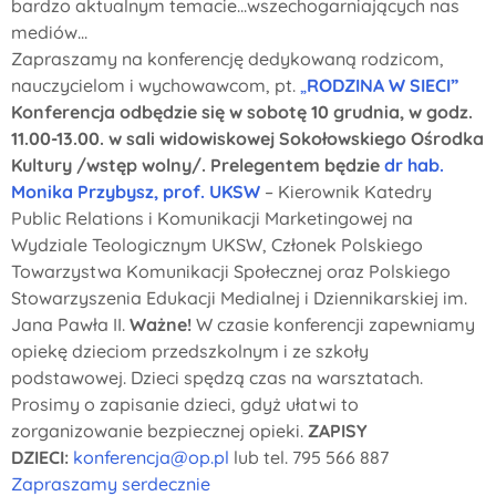
bardzo aktualnym temacie...wszechogarniających nas
mediów...
Zapraszamy na konferencję dedykowaną rodzicom,
nauczycielom i wychowawcom, pt.
„
RODZINA W SIECI”
Konferencja odbędzie się w sobotę 10 grudnia, w godz.
11.00-13.00. w sali widowiskowej Sokołowskiego Ośrodka
Kultury /wstęp wolny/.
Prelegentem będzie
dr hab.
Monika Przybysz, prof. UKSW
– Kierownik Katedry
Public Relations i Komunikacji Marketingowej na
Wydziale Teologicznym UKSW, Członek Polskiego
Towarzystwa Komunikacji Społecznej oraz Polskiego
Stowarzyszenia Edukacji Medialnej i Dziennikarskiej im.
Jana Pawła II.
Ważne!
W czasie konferencji zapewniamy
opiekę dzieciom przedszkolnym i ze szkoły
podstawowej. Dzieci spędzą czas na warsztatach.
Prosimy o zapisanie dzieci, gdyż ułatwi to
zorganizowanie bezpiecznej opieki.
ZAPISY
DZIECI:
konferencja@op.pl
lub tel. 795 566 887
Zapraszamy serdecznie