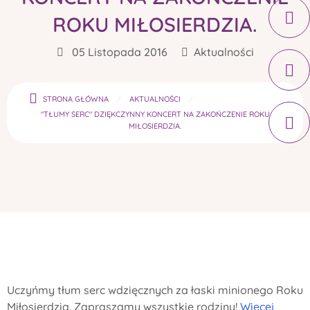
ROKU MIŁOSIERDZIA.
05 Listopada 2016
Aktualności
STRONA GŁÓWNA
AKTUALNOŚCI
"TŁUMY SERC" DZIĘKCZYNNY KONCERT NA ZAKOŃCZENIE ROKU
MIŁOSIERDZIA.
Uczyńmy tłum serc wdzięcznych za łaski minionego Roku
Miłosierdzia. Zapraszamy wszystkie rodziny!
Więcej