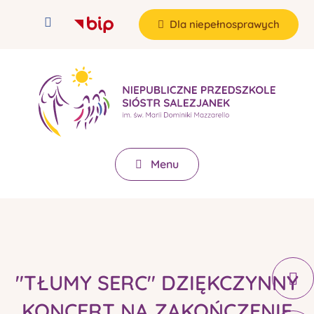
Dla niepełnosprawych
Menu
"TŁUMY SERC" DZIĘKCZYNNY
KONCERT NA ZAKOŃCZENIE