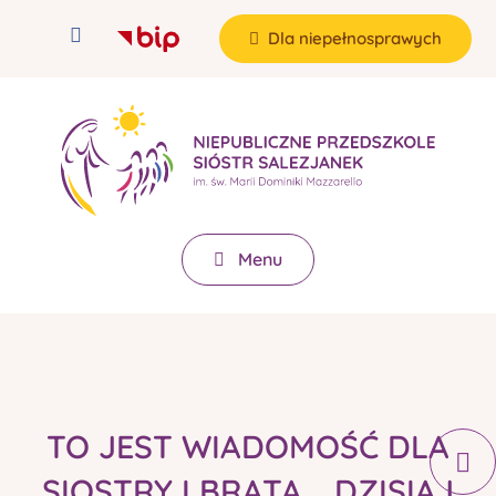
Dla niepełnosprawych
Menu
TO JEST WIADOMOŚĆ DLA
SIOSTRY I BRATA... DZISIAJ