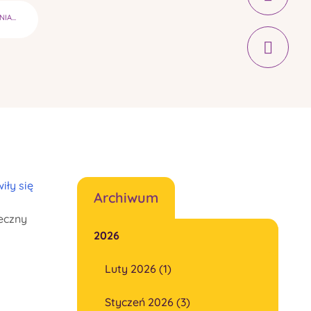
A...
iły się
Archiwum
teczny
2026
Luty 2026 (1)
Styczeń 2026 (3)