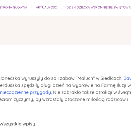
STRONA GŁÓWNA
AKTUALNOŚCI
DZIEŃ DZIECKA WSPOMNIENIE ŚWIĘTOWANI
Słoneczka wyruszyły do sali zabaw "Maluch" w Siedlcach.
Baw
erduszka spędziły długi dzień na wyprawie na Farmę Iluzji w
 niecodzienne przygody.
Nie zabrakło także atrakcji w świą
ciom życzymy, by wzrastały otoczone miłością rodziców i
Wszystkie wpisy