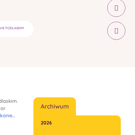
IE PODLASKIM
dlaskim.
Archiwum
tor
anie...
2026