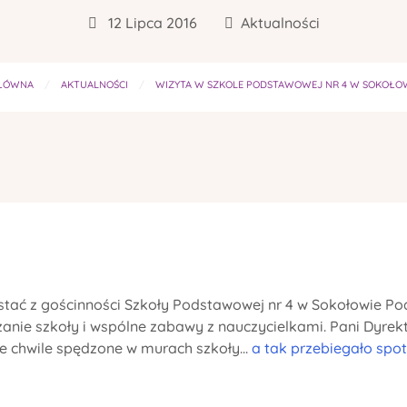
12 Lipca 2016
Aktualności
ŁÓWNA
AKTUALNOŚCI
WIZYTA W SZKOLE PODSTAWOWEJ NR 4 W SOKOŁOW
rzystać z gościnności Szkoły Podstawowej nr 4 w Sokołowie Po
anie szkoły i wspólne zabawy z nauczycielkami. Pani Dyrek
e chwile spędzone w murach szkoły...
a tak przebiegało spotk