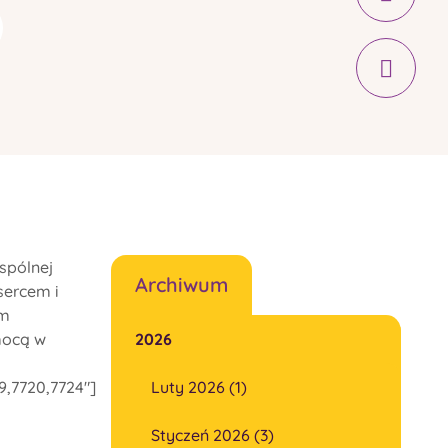
spólnej
Archiwum
sercem i
ym
mocą w
2026
9,7720,7724"]
Luty 2026 (1)
Styczeń 2026 (3)