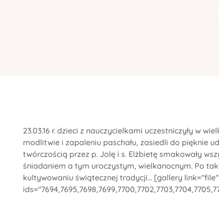
23.03.16 r. dzieci z nauczycielkami uczestniczyły w w
modlitwie i zapaleniu paschału, zasiedli do pięknie
twórczością przez p. Jolę i s. Elżbietę smakowały ws
śniadaniem a tym uroczystym, wielkanocnym. Po ta
kultywowaniu świątecznej tradycji... [gallery link="file"
ids="7694,7695,7698,7699,7700,7702,7703,7704,7705,770