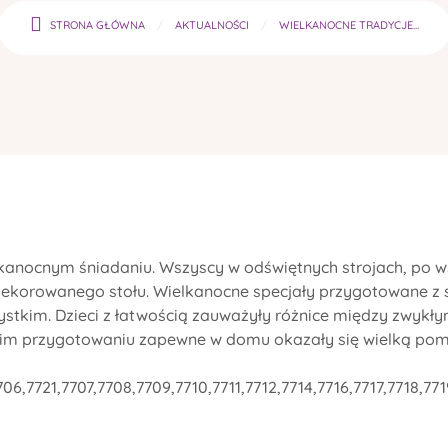
STRONA GŁÓWNA
AKTUALNOŚCI
WIELKANOCNE TRADYCJE...
ielkanocnym śniadaniu.
Wszyscy w odświętnych strojach, po w
 udekorowanego stołu. Wielkanocne specjały przygotowane z 
zystkim. Dzieci z łatwością zauważyły różnice między zwykł
kim przygotowaniu zapewne w domu okazały się wielką po
6,7721,7707,7708,7709,7710,7711,7712,7714,7716,7717,7718,771