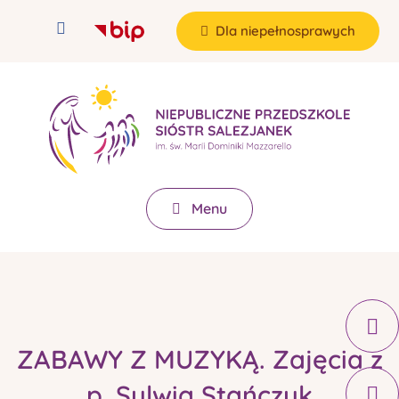
Dla niepełnosprawych
Menu
ZABAWY Z MUZYKĄ. Zajęcia z
p. Sylwią Stańczuk