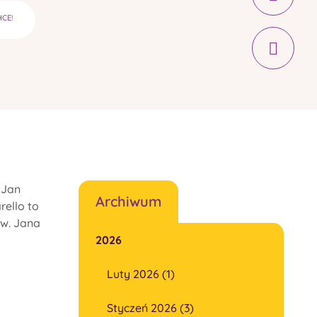
HCE!
 Jan
Archiwum
rello to
św. Jana
2026
Luty 2026 (1)
Styczeń 2026 (3)