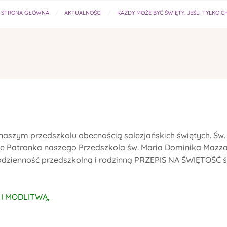
STRONA GŁÓWNA
AKTUALNOŚCI
KAŻDY MOŻE BYĆ ŚWIĘTY, JEŚLI TYLKO C
w naszym przedszkolu obecnością salezjańskich świętych. Św.
ście Patronka naszego Przedszkola św. Maria Dominika Mazza
odzienność przedszkolną i rodzinną PRZEPIS NA ŚWIĘTOŚĆ 
I MODLITWĄ,