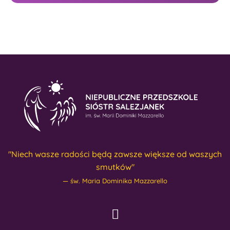
"Niech wasze radości będą zawsze większe od waszych
smutków"
św. Maria Dominika Mazzarello