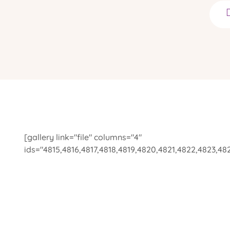
[gallery link="file" columns="4"
ids="4815,4816,4817,4818,4819,4820,4821,4822,4823,48