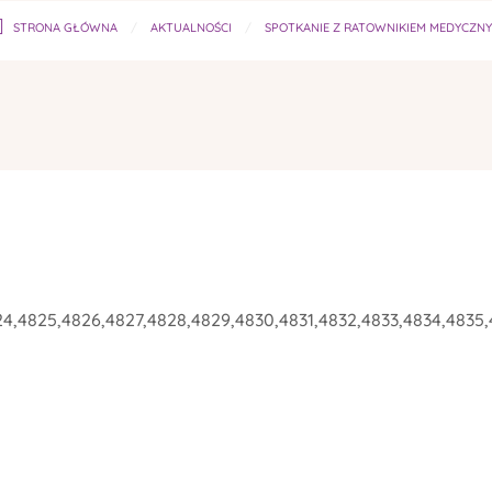
STRONA GŁÓWNA
AKTUALNOŚCI
SPOTKANIE Z RATOWNIKIEM MEDYCZN
24,4825,4826,4827,4828,4829,4830,4831,4832,4833,4834,4835,