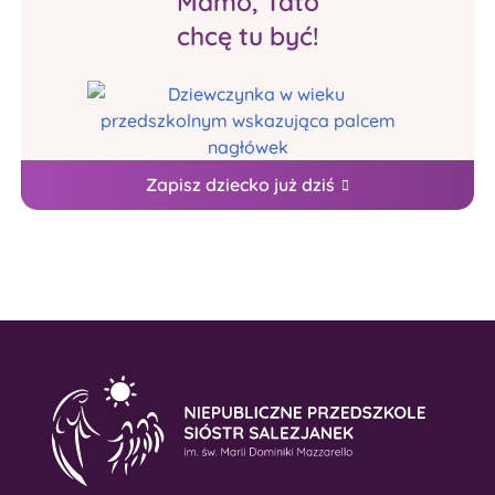
Mamo, Tato
chcę tu być!
Zapisz dziecko już dziś