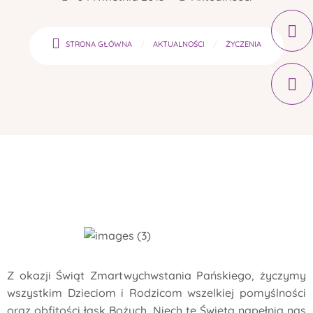
STRONA GŁÓWNA
AKTUALNOŚCI
ŻYCZENIA
Z okazji Świąt Zmartwychwstania Pańskiego, życzymy
wszystkim Dzieciom i Rodzicom wszelkiej pomyślności
oraz obfitości łask Bożych. Niech te Święta napełnią nas