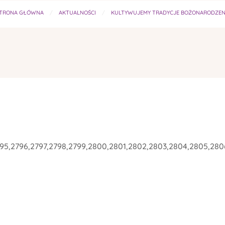
TRONA GŁÓWNA
AKTUALNOŚCI
KULTYWUJEMY TRADYCJE BOŻONARODZE
95,2796,2797,2798,2799,2800,2801,2802,2803,2804,2805,2806,