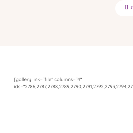
S
[gallery link="file" columns="4"
ids="2786,2787,2788,2789,2790,2791,2792,2793,2794,27